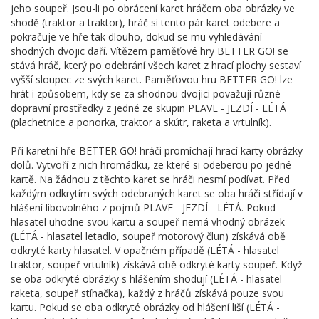
jeho soupeř. Jsou-li po obrácení karet hráčem oba obrázky ve
shodě (traktor a traktor), hráč si tento pár karet odebere a
pokračuje ve hře tak dlouho, dokud se mu vyhledávání
shodných dvojic daří. Vítězem paměťové hry BETTER GO! se
stává hráč, který po odebrání všech karet z hrací plochy sestaví
vyšší sloupec ze svých karet. Paměťovou hru BETTER GO! lze
hrát i způsobem, kdy se za shodnou dvojici považují různé
dopravní prostředky z jedné ze skupin PLAVE - JEZDÍ - LÉTÁ
(plachetnice a ponorka, traktor a skútr, raketa a vrtulník).
Při karetní hře BETTER GO! hráči promíchají hrací karty obrázky
dolů. Vytvoří z nich hromádku, ze které si odeberou po jedné
kartě. Na žádnou z těchto karet se hráči nesmí podívat. Před
každým odkrytím svých odebraných karet se oba hráči střídají v
hlášení libovolného z pojmů PLAVE - JEZDÍ - LÉTÁ. Pokud
hlasatel uhodne svou kartu a soupeř nemá vhodný obrázek
(LÉTÁ - hlasatel letadlo, soupeř motorový člun) získává obě
odkryté karty hlasatel. V opačném případě (LÉTÁ - hlasatel
traktor, soupeř vrtulník) získává obě odkryté karty soupeř. Když
se oba odkryté obrázky s hlášením shodují (LÉTÁ - hlasatel
raketa, soupeř stíhačka), každý z hráčů získává pouze svou
kartu. Pokud se oba odkryté obrázky od hlášení liší (LÉTÁ -