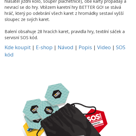
hlasatel jízdní kolo, soupeř plachetnice), obě karty propadají a
nevrací se do hry. Vítězem karetní hry BETTER GO! se stává
hráč, který po odebrání všech karet z hromádky sestaví vyšší
sloupec ze svých karet.
Balení obsahuje 28 hracích karet, pravidla hry, textilní sáček a
servisní SOS kód.
Kde koupit
|
E-shop
|
Návod
|
Popis
|
Video
|
SOS
kód