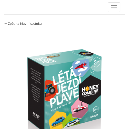
⇦ Zpět na hlavní stránku