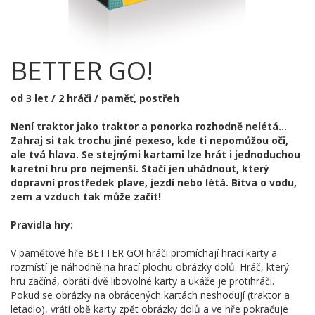
BETTER GO!
od 3 let / 2 hráči / paměť, postřeh
Není traktor jako traktor a ponorka rozhodně nelétá...
Zahraj si tak trochu jiné pexeso, kde ti nepomůžou oči,
ale tvá hlava. Se stejnými kartami lze hrát i jednoduchou
karetní hru pro nejmenší. Stačí jen uhádnout, který
dopravní prostředek plave, jezdí nebo létá. Bitva o vodu,
zem a vzduch tak může začít!
Pravidla hry:
V paměťové hře BETTER GO! hráči promíchají hrací karty a
rozmístí je náhodně na hrací plochu obrázky dolů. Hráč, který
hru začíná, obrátí dvě libovolné karty a ukáže je protihráči.
Pokud se obrázky na obrácených kartách neshodují (traktor a
letadlo), vrátí obě karty zpět obrázky dolů a ve hře pokračuje